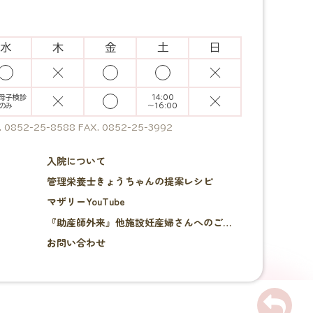
水
木
金
土
日
母子検診
14:00
のみ
～
16:00
. 0852-25-8588 FAX. 0852-25-3992
入院について
管理栄養士きょうちゃんの提案レシピ
マザリーYouTube
『助産師外来』他施設妊産婦さんへのご案内
お問い合わせ