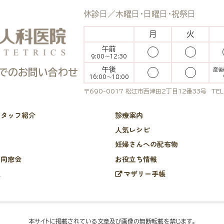
休診日／木曜日・日曜日・祝祭日
月
火
午前
9:00
～12:30
午後
でのお問い合わせ
産後
16:00
～18:00
〒690-0017 松江市西津田2丁目12番33号
TEL
スタッフ紹介
診療案内
内
人気レシピ
き
妊婦さんへの配布物
ー同窓会
お役立ち情報
報
マザリー手帳
本サイトに掲載されている文章及び画像の無断転載を禁じます。